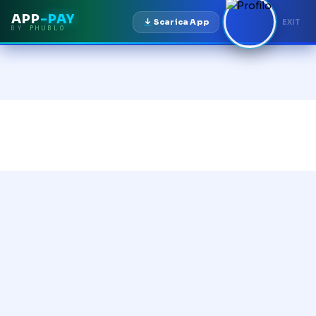
APP
-PAY
Scarica App
EXIT
BY
PHUBLO