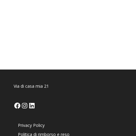
Via di casa mia 21
Facebook
Instagram
LinkedIn
Privacy Policy
Politica di rimborso e reso